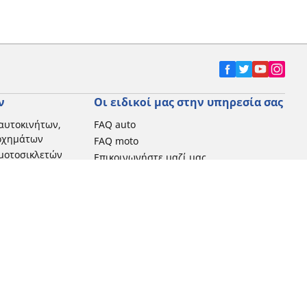
ν
Οι ειδικοί μας στην υπηρεσία σας
αυτοκινήτων,
FAQ auto
 οχημάτων
FAQ moto
μοτοσικλετών
Επικοινωνήστε μαζί μας
Προωθητικές ενέργειες
Michelin στην Ελλάδα
Τεχνολογία RFID
Newsletter