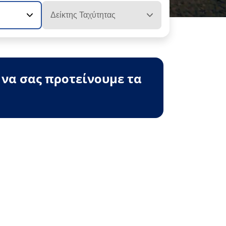
Δείκτης Ταχύτητας
 να σας προτείνουμε τα