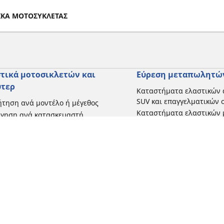
ΤΙΚΑ ΜΟΤΟΣΥΚΛΕΤΑΣ
τικά μοτοσικλετών και
Εύρεση μεταπωλητώ
ύτερ
Καταστήματα ελαστικών 
SUV και επαγγελματικών
τηση ανά μοντέλο ή μέγεθος
Καταστήματα ελαστικών 
ήγηση ανά κατασκευαστή
και σκούτερ
γηση ανά τύπο μοτοσικλέτας
γηση με βάση την εμπειρία
ησης
γηση κατά εύρος
 όλες τις διαστάσεις
Η διαμόρφωσή σας