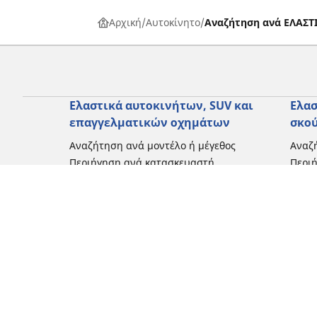
Αρχική
Αυτοκίνητο
Αναζήτηση ανά ΕΛΑΣ
Ελαστικά αυτοκινήτων, SUV και
Ελασ
επαγγελματικών οχημάτων
σκο
Αναζήτηση ανά μοντέλο ή μέγεθος
Αναζή
Περιήγηση ανά κατασκευαστή
Περι
Περιήγηση ανά τύπο οχήματος
Περιή
Περιήγηση ανά εποχή
Περιή
οδήγ
Περιήγηση ανά οικογένεια προϊόντων
Περιή
Δείτε όλες τις διαστάσεις
Δείτε
Blog
Εμπειρίες πελατών
Κριτικές και συμβουλές από ειδικούς