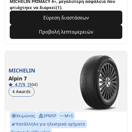
MICHELIN PRIMACY 4+, μεγαλύτερη ασφάλεια που
φτιάχτηκε να διαρκεί(1).
Εύρεση διαστάσεων
Προβολή λεπτομερειών
MICHELIN
Alpin 7
4.7/5
(504)
4 Awards
Χειμώνας
3PMSF
M+S
Κατάλληλο για ηλεκτρικά οχήματα