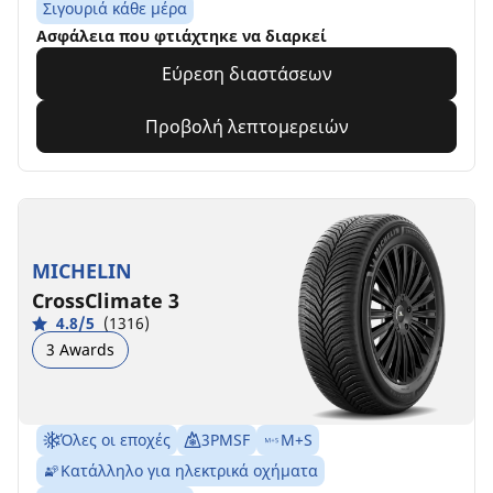
Σιγουριά κάθε μέρα
Ασφάλεια που φτιάχτηκε να διαρκεί
Εύρεση διαστάσεων
Προβολή λεπτομερειών
MICHELIN
CrossClimate 3
4.8/5
(1316)
3 Awards
Όλες οι εποχές
3PMSF
M+S
Κατάλληλο για ηλεκτρικά οχήματα