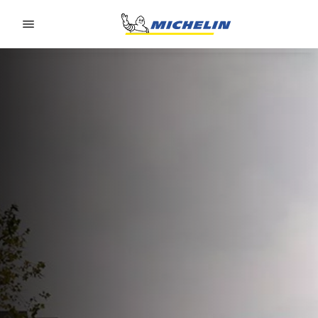
Go to page content
Go to page navigation