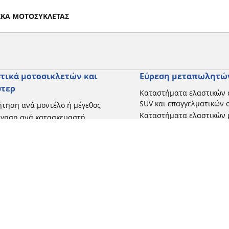
ΤΙΚΑ ΜΟΤΟΣΥΚΛΕΤΑΣ
τικά μοτοσικλετών και
Εύρεση μεταπωλητώ
ύτερ
Καταστήματα ελαστικών 
SUV και επαγγελματικών
τηση ανά μοντέλο ή μέγεθος
Καταστήματα ελαστικών 
ήγηση ανά κατασκευαστή
και σκούτερ
γηση ανά τύπο μοτοσικλέτας
γηση με βάση την εμπειρία
ησης
γηση κατά εύρος
 όλες τις διαστάσεις
Η διαμόρφωσή σας