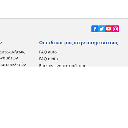
ν
Οι ειδικοί μας στην υπηρεσία σας
αυτοκινήτων,
FAQ auto
 οχημάτων
FAQ moto
μοτοσικλετών
Επικοινωνήστε μαζί μας
Προωθητικές ενέργειες
Michelin στην Ελλάδα
Τεχνολογία RFID
Newsletter