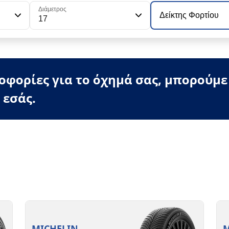
Διάμετρος
Δείκτης Φορτίου
17
φορίες για το όχημά σας, μπορούμε
 εσάς.
MICHELIN
M