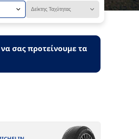
Δείκτης Ταχύτητας
 να σας προτείνουμε τα
ICHELIN