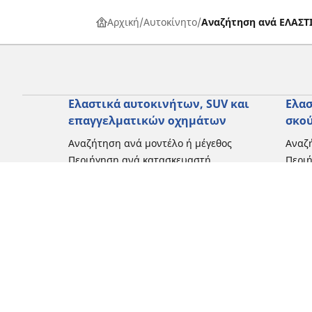
Αρχική
Αυτοκίνητο
Αναζήτηση ανά ΕΛΑΣ
Ελαστικά αυτοκινήτων, SUV και
Ελασ
επαγγελματικών οχημάτων
σκο
Αναζήτηση ανά μοντέλο ή μέγεθος
Αναζή
Περιήγηση ανά κατασκευαστή
Περι
Περιήγηση ανά τύπο οχήματος
Περιή
Περιήγηση ανά εποχή
Περιή
οδήγ
Περιήγηση ανά οικογένεια προϊόντων
Περιή
Δείτε όλες τις διαστάσεις
Δείτε
Blog
Εμπειρίες πελατών
Κριτικές και συμβουλές από ειδικούς