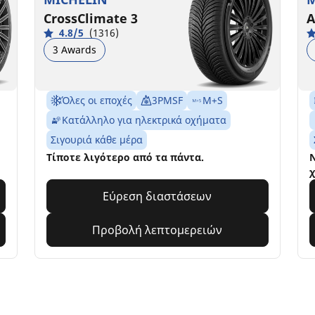
CrossClimate 3
A
4.8/5
(1316)
3 Awards
Όλες οι εποχές
3PMSF
M+S
Κατάλληλο για ηλεκτρικά οχήματα
Σιγουριά κάθε μέρα
Τίποτε λιγότερο από τα πάντα.
Ν
χ
Εύρεση διαστάσεων
Προβολή λεπτομερειών