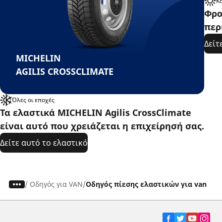
Κ
Φρο
περ
Δείτ
MICHELIN
AGILIS CROSSCLIMATE
Όλες οι εποχές
Τα ελαστικά MICHELIN Agilis CrossClimate
είναι αυτό που χρειάζεται η επιχείρησή σας.
Δείτε αυτό το ελαστικό​
/
Οδηγός για VAN
Οδηγός πίεσης ελαστικών για van