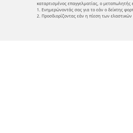
καταρτισμένος επαγγελματίας, ο μεταπωλητής 
1. Ενημερώνοντάς σας για το εάν ο δείκτης φο
2. Προσδιορίζοντας εάν η πίεση των ελαστικών
/
Car brands
YAMAHA
Ελαστικά αυτοκινήτων, SUV και
Ελασ
επαγγελματικών οχημάτων
σκο
Αναζήτηση ανά μοντέλο ή μέγεθος
Αναζή