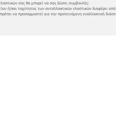
ελαστικών σας θα μπορεί να σας δώσει συμβουλές:
ρτίου ή/και ταχύτητας των ανταλλακτικών ελαστικών διαφέρει από
 πρέπει να προσαρμοστεί για την προτεινόμενη εναλλακτική διάστ
Η διαμόρφωσή σας
τικά μοτοσικλετών και
Εύρεση μεταπωλητώ
ύτερ
Καταστήματα ελαστικών 
SUV και επαγγελματικών
τηση ανά μοντέλο ή μέγεθος