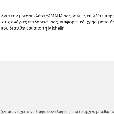
ών για την μοτοσυκλέτα YAMAHA σας. Απλώς επιλέξτε παρ
ι στις ανάγκες επιδόσεών σας. Διαφορετικά, χρησιμοποιή
 που διατίθενται από τη Michelin.
ίζονται ενδέχεται να διαφέρουν ελαφρώς από το αρχικό μέγεθος π