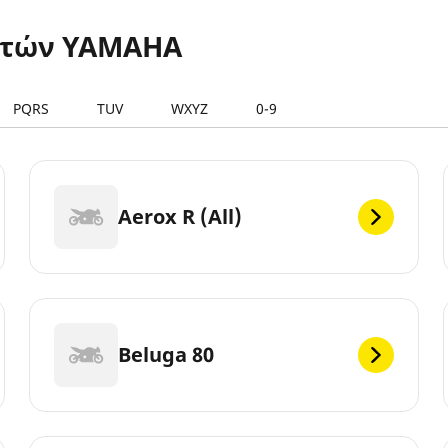
ετών YAMAHA
PQRS
TUV
WXYZ
0-9
Aerox R (All)
Beluga 80