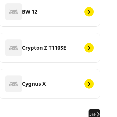
BW 12
Crypton Z T110SE
Cygnus X
DEF