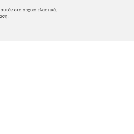
 αυτόν στα αρχικά ελαστικά.
αση.
ν
Οι ειδικοί μας στην υπηρεσία σας
αυτοκινήτων,
FAQ auto
 οχημάτων
FAQ moto