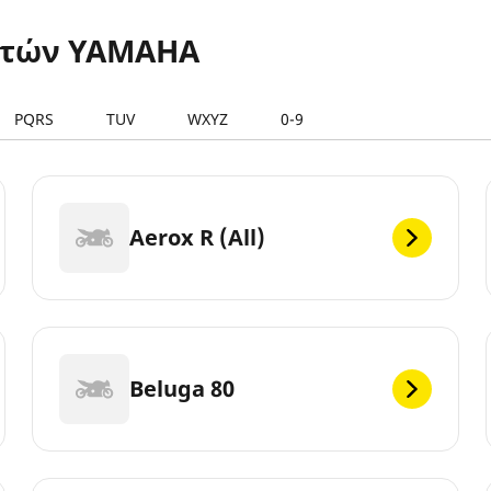
ετών YAMAHA
PQRS
TUV
WXYZ
0-9
Aerox R (All)
Beluga 80