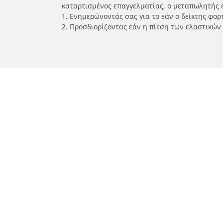
καταρτισμένος επαγγελματίας, ο μεταπωλητής 
1. Ενημερώνοντάς σας για το εάν ο δείκτης φο
2. Προσδιορίζοντας εάν η πίεση των ελαστικών
/
Car brands
YAMAHA
Ελαστικά αυτοκινήτων, SUV και
Ελασ
επαγγελματικών οχημάτων
σκο
Αναζήτηση ανά μοντέλο ή μέγεθος
Αναζή