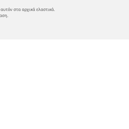
 αυτόν στα αρχικά ελαστικά.
αση.
ν
Οι ειδικοί μας στην υπηρεσία σας
αυτοκινήτων,
FAQ auto
 οχημάτων
FAQ moto