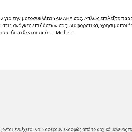
ών για την μοτοσυκλέτα YAMAHA σας. Απλώς επιλέξτε παρ
ι στις ανάγκες επιδόσεών σας. Διαφορετικά, χρησιμοποιή
 που διατίθενται από τη Michelin.
ίζονται ενδέχεται να διαφέρουν ελαφρώς από το αρχικό μέγεθος π