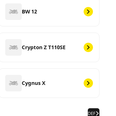
BW 12
Crypton Z T110SE
Cygnus X
DEF