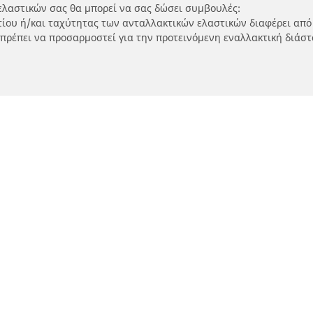
ελαστικών σας θα μπορεί να σας δώσει συμβουλές:
ρτίου ή/και ταχύτητας των ανταλλακτικών ελαστικών διαφέρει από
 πρέπει να προσαρμοστεί για την προτεινόμενη εναλλακτική διάστ
Η διαμόρφωσή σας
τικά μοτοσικλετών και
Εύρεση μεταπωλητώ
ύτερ
Καταστήματα ελαστικών 
SUV και επαγγελματικών
τηση ανά μοντέλο ή μέγεθος