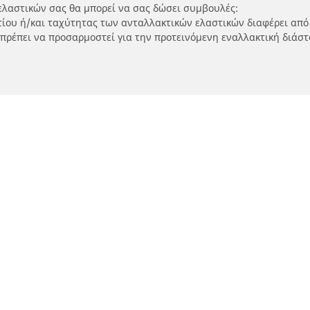
ελαστικών σας θα μπορεί να σας δώσει συμβουλές:
ρτίου ή/και ταχύτητας των ανταλλακτικών ελαστικών διαφέρει από
 πρέπει να προσαρμοστεί για την προτεινόμενη εναλλακτική διάστ
Η διαμόρφωσή σας
τικά μοτοσικλετών και
Εύρεση μεταπωλητώ
ύτερ
Καταστήματα ελαστικών 
SUV και επαγγελματικών
τηση ανά μοντέλο ή μέγεθος