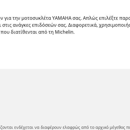
ών για την μοτοσυκλέτα YAMAHA σας. Απλώς επιλέξτε παρ
ι στις ανάγκες επιδόσεών σας. Διαφορετικά, χρησιμοποιή
 που διατίθενται από τη Michelin.
ίζονται ενδέχεται να διαφέρουν ελαφρώς από το αρχικό μέγεθος π