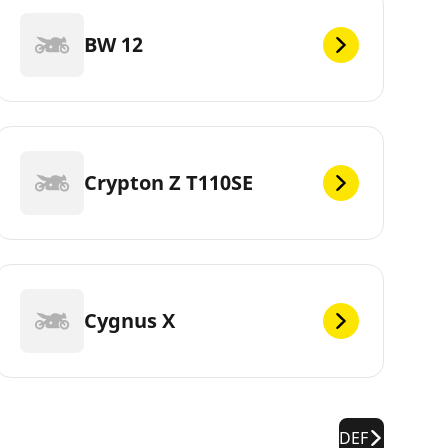
BW 12
Crypton Z T110SE
Cygnus X
DEF