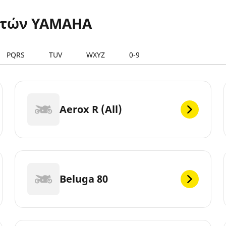
ετών YAMAHA
PQRS
TUV
WXYZ
0-9
Aerox R (All)
Beluga 80