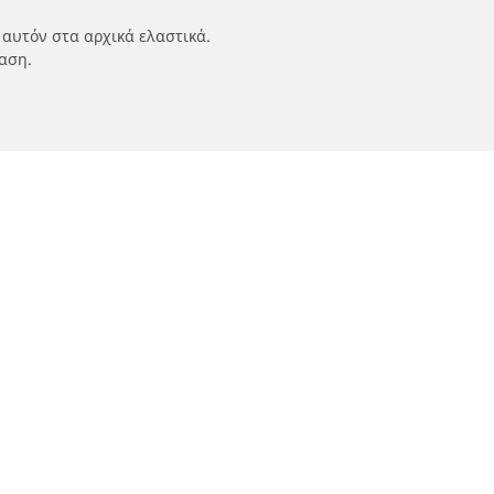
 αυτόν στα αρχικά ελαστικά.
αση.
ν
Οι ειδικοί μας στην υπηρεσία σας
αυτοκινήτων,
FAQ auto
 οχημάτων
FAQ moto