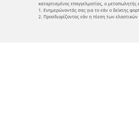
καταρτισμένος επαγγελματίας, ο μεταπωλητής 
1. Ενημερώνοντάς σας για το εάν ο δείκτης φο
2. Προσδιορίζοντας εάν η πίεση των ελαστικών
/
Car brands
YAMAHA
Ελαστικά αυτοκινήτων, SUV και
Ελασ
επαγγελματικών οχημάτων
σκο
Αναζήτηση ανά μοντέλο ή μέγεθος
Αναζή