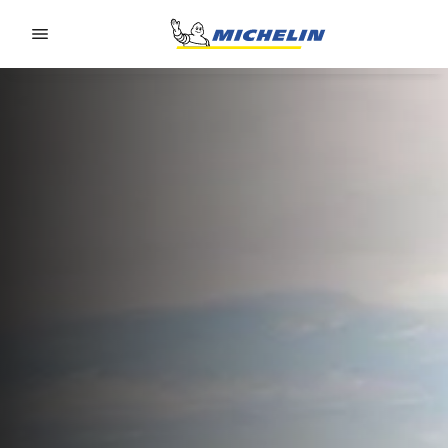
Go to page content
Go to page navigation