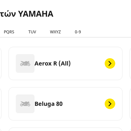
ετών YAMAHA
PQRS
TUV
WXYZ
0-9
Aerox R (All)
Beluga 80