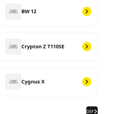
BW 12
Crypton Z T110SE
Cygnus X
DEF