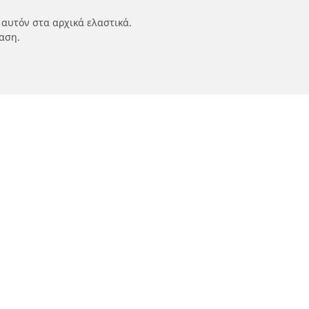
 αυτόν στα αρχικά ελαστικά.
αση.
ν
Οι ειδικοί μας στην υπηρεσία σας
αυτοκινήτων,
FAQ auto
 οχημάτων
FAQ moto