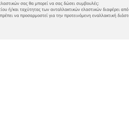
ελαστικών σας θα μπορεί να σας δώσει συμβουλές:
ρτίου ή/και ταχύτητας των ανταλλακτικών ελαστικών διαφέρει από
 πρέπει να προσαρμοστεί για την προτεινόμενη εναλλακτική διάστ
Η διαμόρφωσή σας
τικά μοτοσικλετών και
Εύρεση μεταπωλητώ
ύτερ
Καταστήματα ελαστικών 
SUV και επαγγελματικών
τηση ανά μοντέλο ή μέγεθος