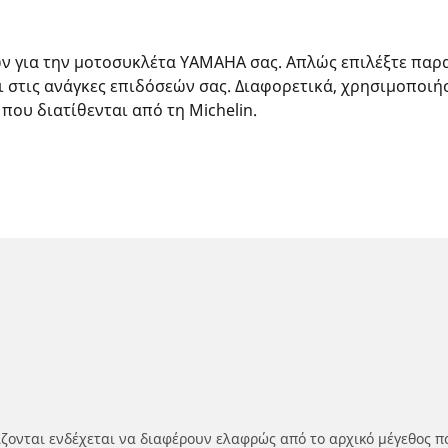
ών για την μοτοσυκλέτα YAMAHA σας. Απλώς επιλέξτε παρ
ι στις ανάγκες επιδόσεών σας. Διαφορετικά, χρησιμοποιή
 που διατίθενται από τη Michelin.
ίζονται ενδέχεται να διαφέρουν ελαφρώς από το αρχικό μέγεθος π