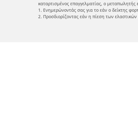
καταρτισμένος επαγγελματίας, ο μεταπωλητής 
1. Ενημερώνοντάς σας για το εάν ο δείκτης φο
2. Προσδιορίζοντας εάν η πίεση των ελαστικών
/
Car brands
YAMAHA
Ελαστικά αυτοκινήτων, SUV και
Ελασ
επαγγελματικών οχημάτων
σκο
Αναζήτηση ανά μοντέλο ή μέγεθος
Αναζή