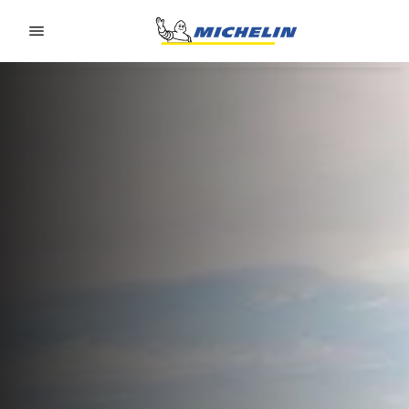
Go to page content
Go to page navigation