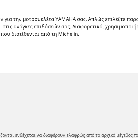
ών για την μοτοσυκλέτα YAMAHA σας. Απλώς επιλέξτε παρ
ι στις ανάγκες επιδόσεών σας. Διαφορετικά, χρησιμοποιή
 που διατίθενται από τη Michelin.
ίζονται ενδέχεται να διαφέρουν ελαφρώς από το αρχικό μέγεθος π