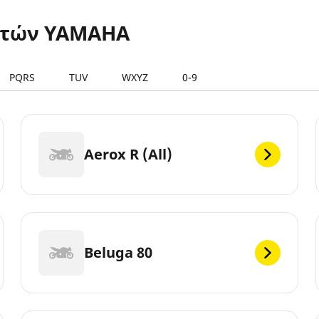
ετών YAMAHA
PQRS
TUV
WXYZ
0-9
Aerox R (All)
Beluga 80