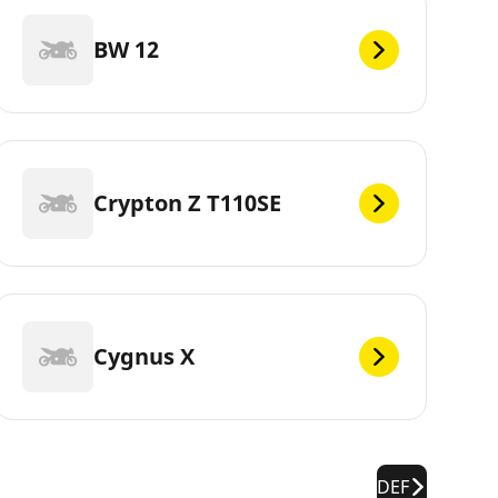
BW 12
Crypton Z T110SE
Cygnus X
DEF