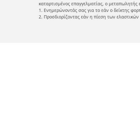
καταρτισμένος επαγγελματίας, ο μεταπωλητής 
1. Ενημερώνοντάς σας για το εάν ο δείκτης φο
2. Προσδιορίζοντας εάν η πίεση των ελαστικών
/
Car brands
YAMAHA
Ελαστικά αυτοκινήτων, SUV και
Ελασ
επαγγελματικών οχημάτων
σκο
Αναζήτηση ανά μοντέλο ή μέγεθος
Αναζή