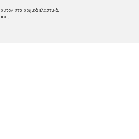
 αυτόν στα αρχικά ελαστικά.
αση.
ν
Οι ειδικοί μας στην υπηρεσία σας
αυτοκινήτων,
FAQ auto
 οχημάτων
FAQ moto