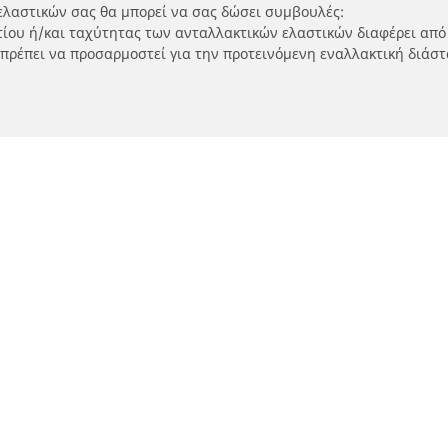
ελαστικών σας θα μπορεί να σας δώσει συμβουλές:
ρτίου ή/και ταχύτητας των ανταλλακτικών ελαστικών διαφέρει από
 πρέπει να προσαρμοστεί για την προτεινόμενη εναλλακτική διάστ
Η διαμόρφωσή σας
τικά μοτοσικλετών και
Εύρεση μεταπωλητώ
ύτερ
Καταστήματα ελαστικών 
SUV και επαγγελματικών
τηση ανά μοντέλο ή μέγεθος