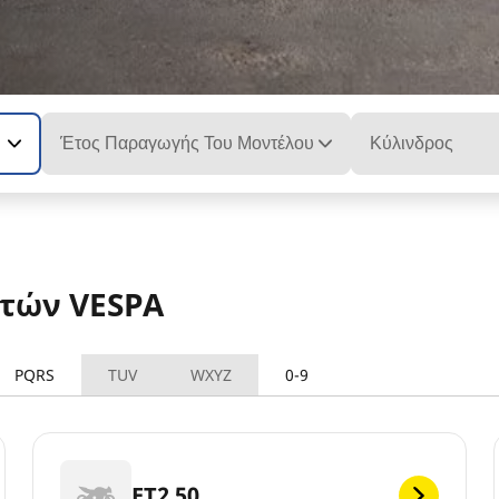
Έτος Παραγωγής Του Μοντέλου
Κύλινδρος
ετών VESPA
PQRS
TUV
WXYZ
0-9
ET2 50