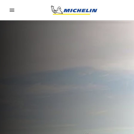
Go to page content
Go to page navigation