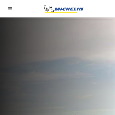
Go to page content
Go to page navigation