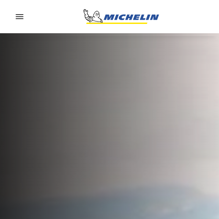
Go to page content
Go to page navigation