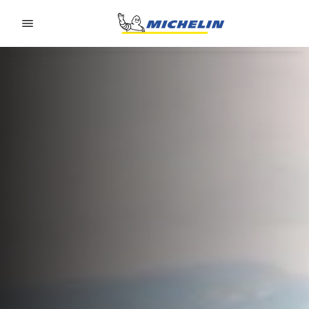
Go to page content
Go to page navigation