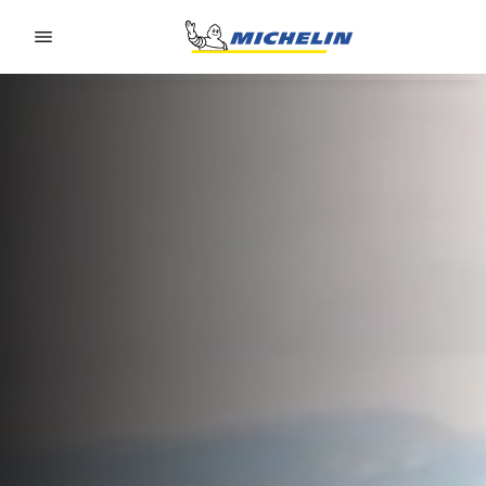
Go to page content
Go to page navigation