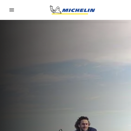
Go to page content
Go to page navigation