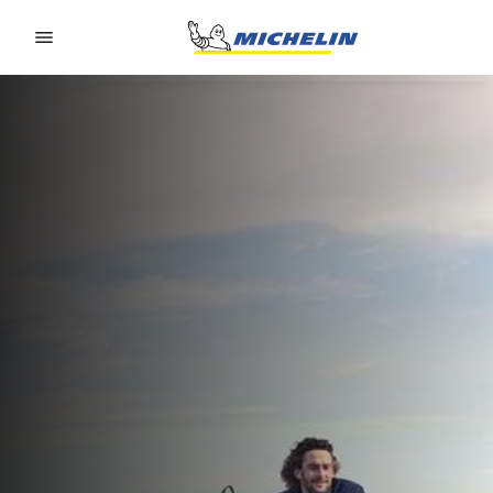
Go to page content
Go to page navigation