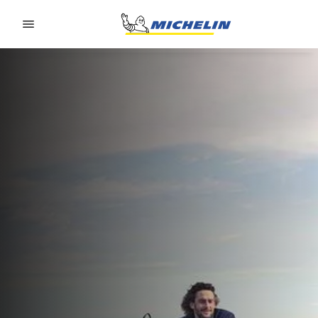
Go to page content
Go to page navigation