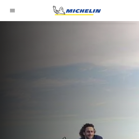
Go to page content
Go to page navigation