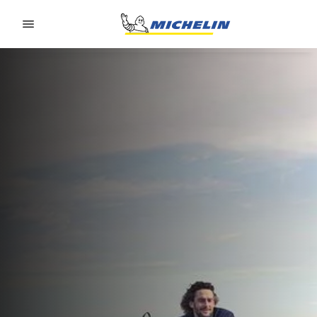
Go to page content
Go to page navigation