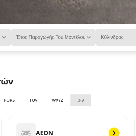
Έτος Παραγωγής Του Μοντέλου
Κύλινδρος
τών
PQRS
TUV
WXYZ
0-9
AEON