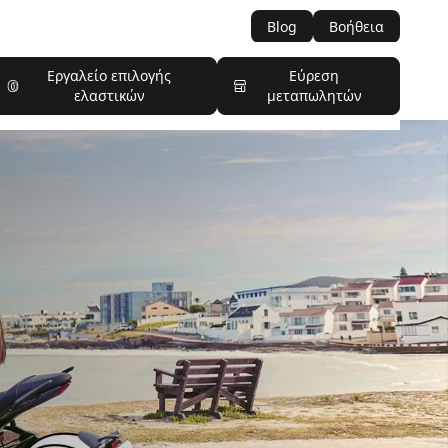
Blog
Βοήθεια
Εργαλείο επιλογής
Εύρεση
ελαστικών
μεταπωλητών