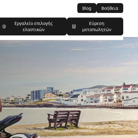
Blog
Βοήθεια
Εργαλείο επιλογής
Εύρεση
ελαστικών
μεταπωλητών