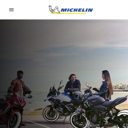
Go to page content
Go to page navigation