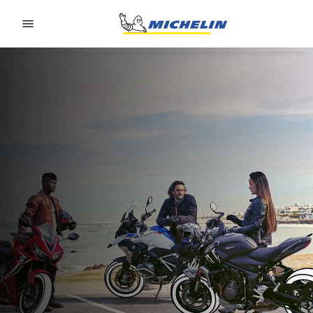
Go to page content
Go to page navigation