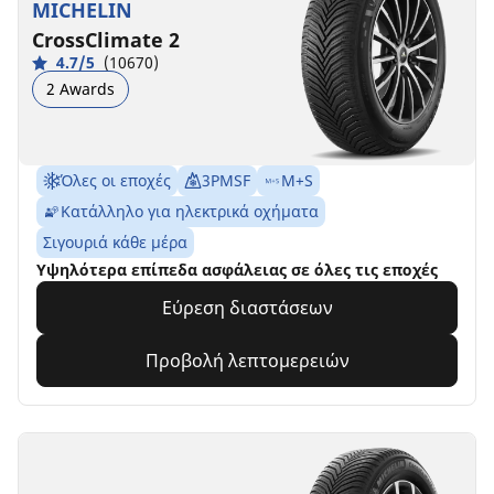
MICHELIN
CrossClimate 2
4.7/5
(10670)
2 Awards
Όλες οι εποχές
3PMSF
M+S
Κατάλληλο για ηλεκτρικά οχήματα
Σιγουριά κάθε μέρα
Υψηλότερα επίπεδα ασφάλειας σε όλες τις εποχές
Εύρεση διαστάσεων
Προβολή λεπτομερειών