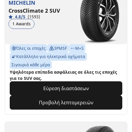
MICHELIN
CrossClimate 2 SUV
4.8/5
(1593)
1 Awards
Όλες οι εποχές
3PMSF
M+S
Κατάλληλο για ηλεκτρικά οχήματα
Σιγουριά κάθε μέρα
Υψηλότερα επίπεδα ασφάλειας σε όλες τις εποχές
για το SUV σας.
Εύρεση διαστάσεων
Προβολή λεπτομερειών