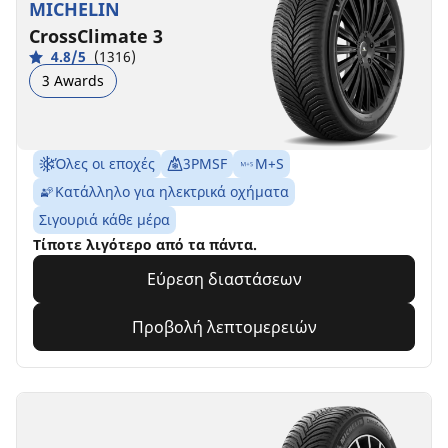
MICHELIN
CrossClimate 3
4.8/5
(1316)
3 Awards
Όλες οι εποχές
3PMSF
M+S
Κατάλληλο για ηλεκτρικά οχήματα
Σιγουριά κάθε μέρα
Τίποτε λιγότερο από τα πάντα.
Εύρεση διαστάσεων
Προβολή λεπτομερειών