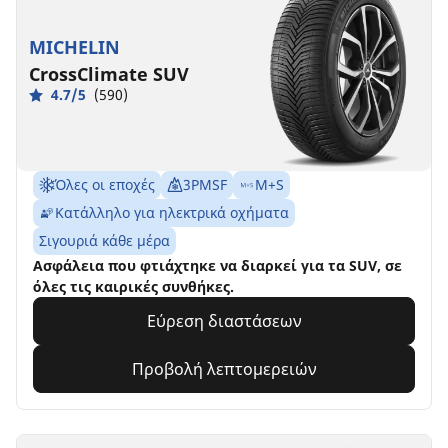
MICHELIN
CrossClimate SUV
4.7/5
(590)
Όλες οι εποχές
3PMSF
M+S
Κατάλληλο για ηλεκτρικά οχήματα
Σιγουριά κάθε μέρα
Ασφάλεια που φτιάχτηκε να διαρκεί για τα SUV, σε
όλες τις καιρικές συνθήκες.
Εύρεση διαστάσεων
Προβολή λεπτομερειών