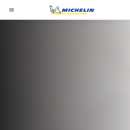
Go to page content
Go to page navigation