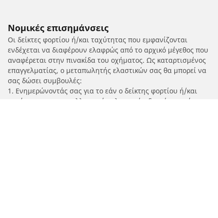
Νομικές επισημάνσεις
Οι δείκτες φορτίου ή/και ταχύτητας που εμφανίζονται
ενδέχεται να διαφέρουν ελαφρώς από το αρχικό μέγεθος που
αναφέρεται στην πινακίδα του οχήματος. Ως καταρτισμένος
επαγγελματίας, ο μεταπωλητής ελαστικών σας θα μπορεί να
σας δώσει συμβουλές:
1. Ενημερώνοντάς σας για το εάν ο δείκτης φορτίου ή/και
ταχύτητας των ανταλλακτικών ελαστικών διαφέρει από
αυτόν στα αρχικά ελαστικά.
2. Προσδιορίζοντας εάν η πίεση των ελαστικών πρέπει να
προσαρμοστεί για την προτεινόμενη εναλλακτική διάσταση.
/
Domino
Domino