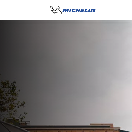
Go to page content
Go to page navigation