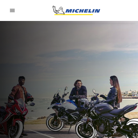
Go to page content
Go to page navigation