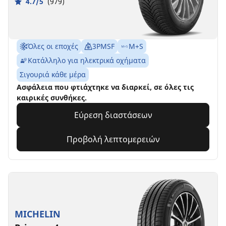
4.7/5
(979)
Όλες οι εποχές
3PMSF
M+S
Κατάλληλο για ηλεκτρικά οχήματα
Σιγουριά κάθε μέρα
Ασφάλεια που φτιάχτηκε να διαρκεί, σε όλες τις
καιρικές συνθήκες.
Εύρεση διαστάσεων
Προβολή λεπτομερειών
MICHELIN