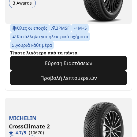
3 Awards
Όλες οι εποχές
3PMSF
M+S
Κατάλληλο για ηλεκτρικά οχήματα
Σιγουριά κάθε μέρα
Τίποτε λιγότερο από τα πάντα.
Εύρεση διαστάσεων
Προβολή λεπτομερειών
MICHELIN
CrossClimate 2
4.7/5
(10670)