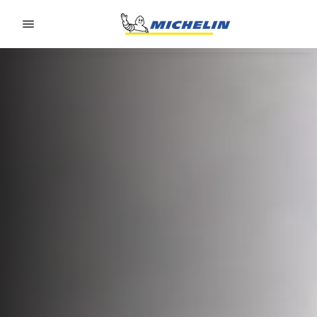
Go to page content
Go to page navigation