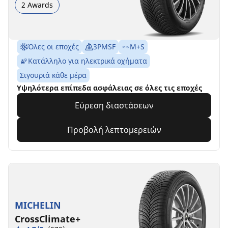
2 Awards
Όλες οι εποχές
3PMSF
M+S
Κατάλληλο για ηλεκτρικά οχήματα
Σιγουριά κάθε μέρα
Υψηλότερα επίπεδα ασφάλειας σε όλες τις εποχές
Εύρεση διαστάσεων
Προβολή λεπτομερειών
MICHELIN
CrossClimate+