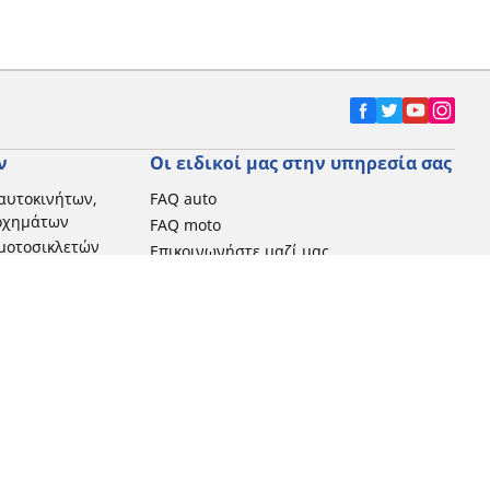
ν
Οι ειδικοί μας στην υπηρεσία σας
αυτοκινήτων,
FAQ auto
 οχημάτων
FAQ moto
μοτοσικλετών
Επικοινωνήστε μαζί μας
Προωθητικές ενέργειες
Michelin στην Ελλάδα
Τεχνολογία RFID
Newsletter