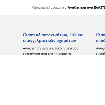
Αρχική
Αυτοκίνητο
Αναζήτηση ανά ΕΛΑΣ
Ελαστικά αυτοκινήτων, SUV και
Ελασ
επαγγελματικών οχημάτων
σκο
Αναζήτηση ανά μοντέλο ή μέγεθος
Αναζή
Περιήγηση ανά κατασκευαστή
Περι
Περιήγηση ανά τύπο οχήματος
Περιή
Περιήγηση ανά εποχή
Περιή
οδήγ
Περιήγηση ανά οικογένεια προϊόντων
Περιή
Δείτε όλες τις διαστάσεις
Δείτε
Blog
Εμπειρίες πελατών
Κριτικές και συμβουλές από ειδικούς