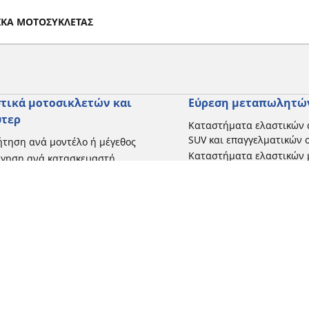
ΤΙΚΑ ΜΟΤΟΣΥΚΛΕΤΑΣ
τικά μοτοσικλετών και
Εύρεση μεταπωλητώ
ύτερ
Καταστήματα ελαστικών 
SUV και επαγγελματικών
τηση ανά μοντέλο ή μέγεθος
Καταστήματα ελαστικών 
ήγηση ανά κατασκευαστή
και σκούτερ
γηση ανά τύπο μοτοσικλέτας
γηση με βάση την εμπειρία
ησης
γηση κατά εύρος
 όλες τις διαστάσεις
Η διαμόρφωσή σας