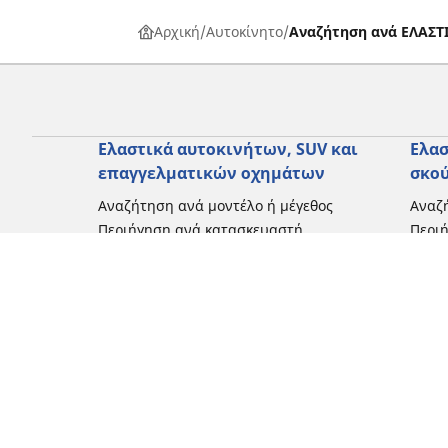
Αρχική
Αυτοκίνητο
Αναζήτηση ανά ΕΛΑΣ
Ελαστικά αυτοκινήτων, SUV και
Ελασ
επαγγελματικών οχημάτων
σκο
Αναζήτηση ανά μοντέλο ή μέγεθος
Αναζή
Περιήγηση ανά κατασκευαστή
Περι
Περιήγηση ανά τύπο οχήματος
Περιή
Περιήγηση ανά εποχή
Περιή
οδήγ
Περιήγηση ανά οικογένεια προϊόντων
Περιή
Δείτε όλες τις διαστάσεις
Δείτε
Blog
Εμπειρίες πελατών
Κριτικές και συμβουλές από ειδικούς