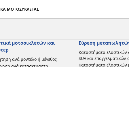
ΤΙΚΑ ΜΟΤΟΣΥΚΛΕΤΑΣ
τικά μοτοσικλετών και
Εύρεση μεταπωλητώ
ύτερ
Καταστήματα ελαστικών 
SUV και επαγγελματικών
τηση ανά μοντέλο ή μέγεθος
Καταστήματα ελαστικών 
ήγηση ανά κατασκευαστή
και σκούτερ
γηση ανά τύπο μοτοσικλέτας
γηση με βάση την εμπειρία
ησης
γηση κατά εύρος
 όλες τις διαστάσεις
Η διαμόρφωσή σας