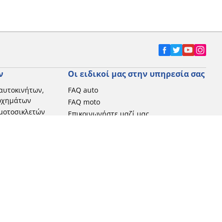
ν
Οι ειδικοί μας στην υπηρεσία σας
αυτοκινήτων,
FAQ auto
 οχημάτων
FAQ moto
μοτοσικλετών
Επικοινωνήστε μαζί μας
Προωθητικές ενέργειες
Michelin στην Ελλάδα
Τεχνολογία RFID
Newsletter