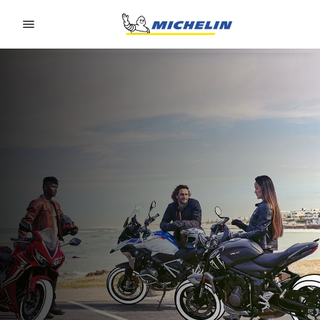
Go to page content
Go to page navigation