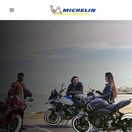
Go to page content
Go to page navigation