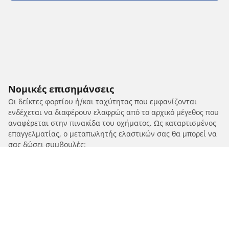
Νομικές επισημάνσεις
Οι δείκτες φορτίου ή/και ταχύτητας που εμφανίζονται
ενδέχεται να διαφέρουν ελαφρώς από το αρχικό μέγεθος που
αναφέρεται στην πινακίδα του οχήματος. Ως καταρτισμένος
επαγγελματίας, ο μεταπωλητής ελαστικών σας θα μπορεί να
σας δώσει συμβουλές:
1. Ενημερώνοντάς σας για το εάν ο δείκτης φορτίου ή/και
ταχύτητας των ανταλλακτικών ελαστικών διαφέρει από
αυτόν στα αρχικά ελαστικά.
2. Προσδιορίζοντας εάν η πίεση των ελαστικών πρέπει να
προσαρμοστεί για την προτεινόμενη εναλλακτική διάσταση.