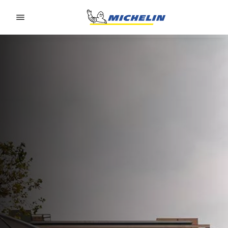
Go to page content
Go to page navigation