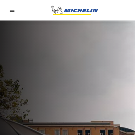
Go to page content
Go to page navigation