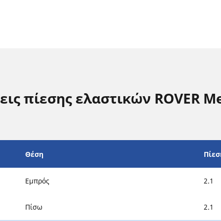
σεις πίεσης ελαστικών ROVER M
Θέση
Πίεσ
Εμπρός
2.1
Πίσω
2.1