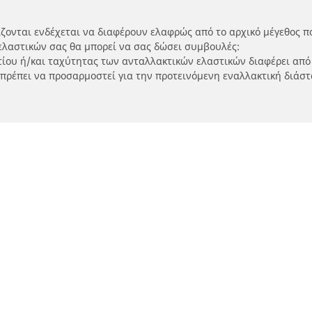
ίζονται ενδέχεται να διαφέρουν ελαφρώς από το αρχικό μέγεθος π
ελαστικών σας θα μπορεί να σας δώσει συμβουλές:
ρτίου ή/και ταχύτητας των ανταλλακτικών ελαστικών διαφέρει από
 πρέπει να προσαρμοστεί για την προτεινόμενη εναλλακτική διάστ
Η διαμόρφωσή σας
τικά μοτοσικλετών και
Εύρεση μεταπωλητώ