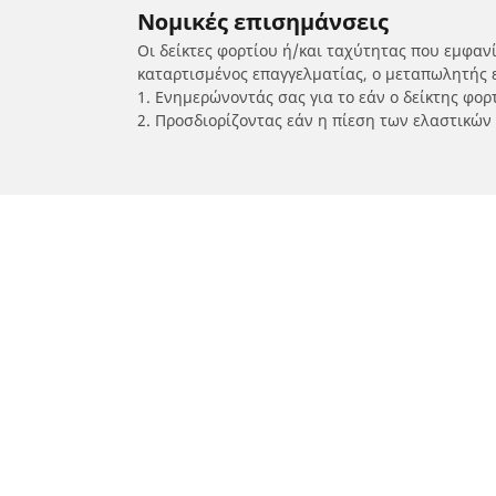
Νομικές επισημάνσεις
Οι δείκτες φορτίου ή/και ταχύτητας που εμφαν
καταρτισμένος επαγγελματίας, ο μεταπωλητής 
1. Ενημερώνοντάς σας για το εάν ο δείκτης φο
2. Προσδιορίζοντας εάν η πίεση των ελαστικών
/
Metro
Metro
Ελαστικά αυτοκινήτων, SUV και
Ελασ