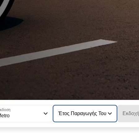
κδοση
Έτος Παραγωγής Του Μοντέλου
Εκδοχ
etro