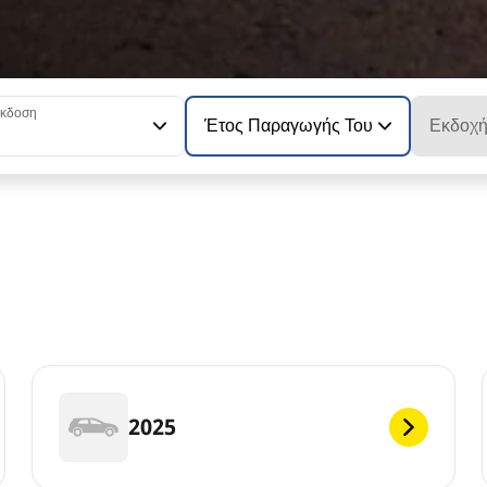
κδοση
Έτος Παραγωγής Του Μοντέλου
Εκδοχ
3
2025