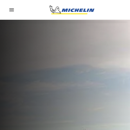
Go to page content
Go to page navigation