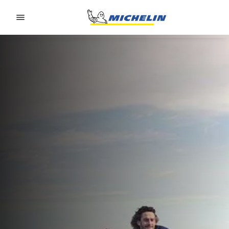
Go to page content
Go to page navigation