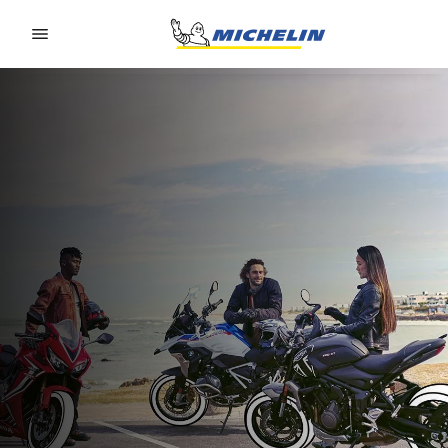
Go to page content
Go to page navigation