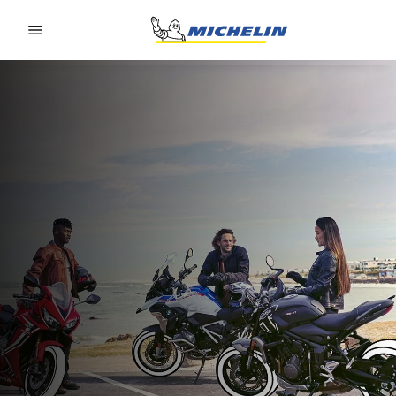
Go to page content
Go to page navigation