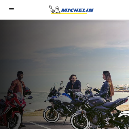
Go to page content
Go to page navigation