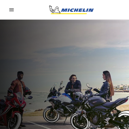
Go to page content
Go to page navigation