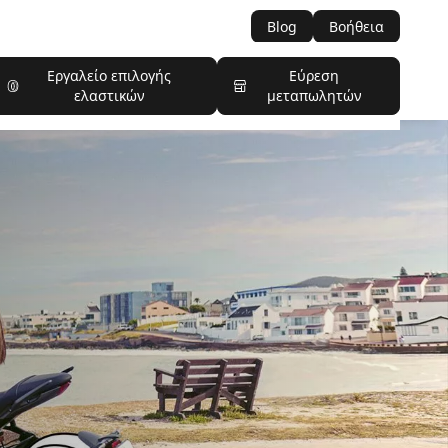
Blog
Βοήθεια
Εργαλείο επιλογής
Εύρεση
ελαστικών
μεταπωλητών