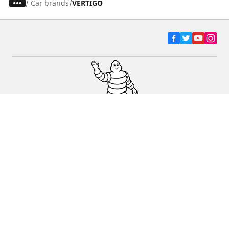
/
Car brands
VERTIGO
Ελαστικά αυτοκινήτων, SUV και
επαγγελματικών οχημάτων
Ελαστικά μοτοσικλετών και σκούτερ
Εύρεση μεταπωλητών