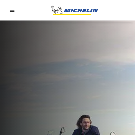
Go to page content
Go to page navigation