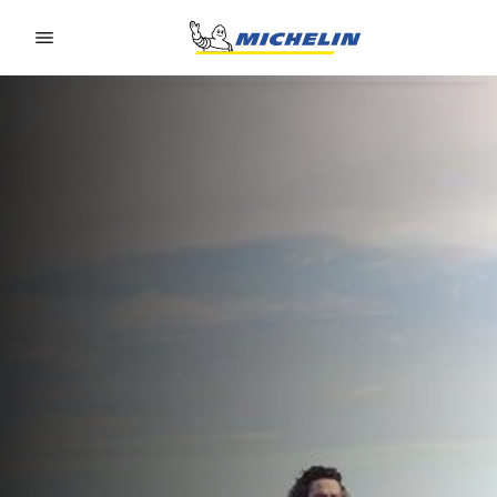
Go to page content
Go to page navigation