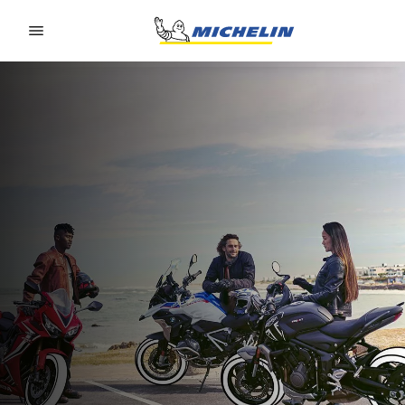
Go to page content
Go to page navigation