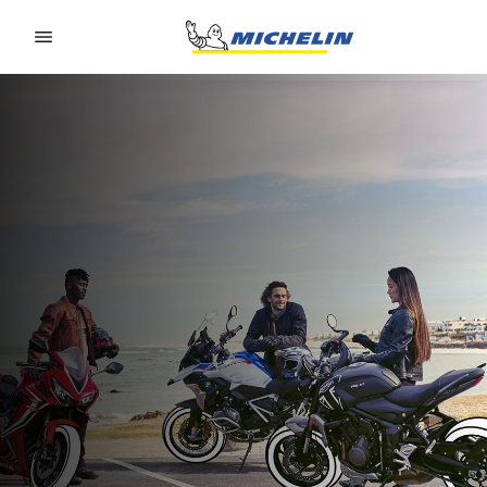
Go to page content
Go to page navigation